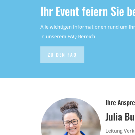
Ihr Event feiern Sie b
Alle wichtigen Informationen rund um Ihr
in unserem FAQ Bereich
ZU DEN FAQ
Ihre Anspr
Julia B
Leitung Verk