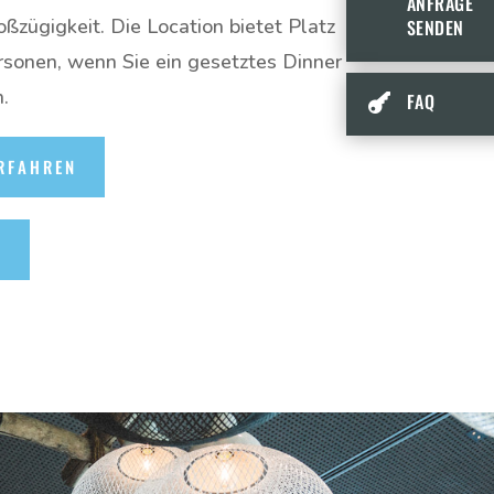
ANFRAGE
oßzügigkeit. Die Location bietet Platz
SENDEN
rsonen, wenn Sie ein gesetztes Dinner
.
FAQ

RFAHREN
E