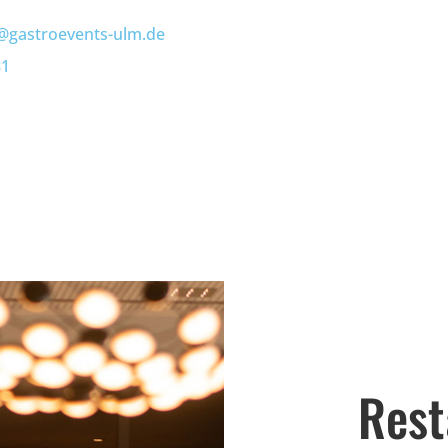
gastroevents-ulm.de
81
Rest