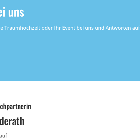
ei uns
e Traumhochzeit oder Ihr Event bei uns und Antworten auf d
echpartnerin
uderath
auf