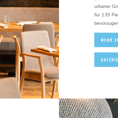
urbaner Gr
für 135 Pe
bevorzugen
MEHR E
GALERI