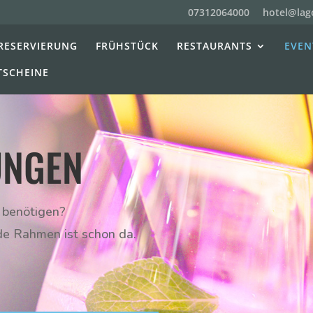
07312064000
hotel@lag
RESERVIERUNG
FRÜHSTÜCK
RESTAURANTS
EVEN
TSCHEINE
UNGEN
t benötigen?
de Rahmen ist schon da.