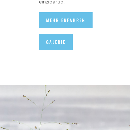
einzigartig.
MEHR ERFAHREN
GALERIE