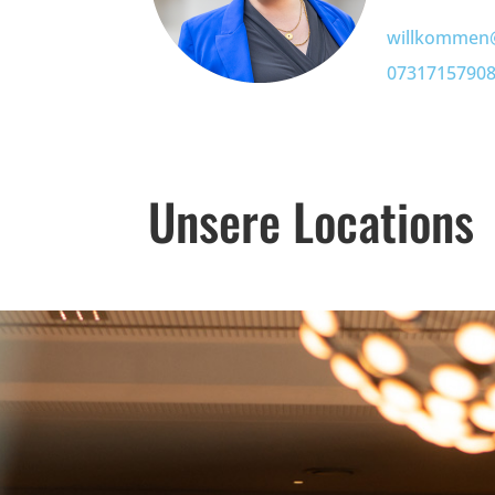
willkommen@
0731715790
Unsere Locations